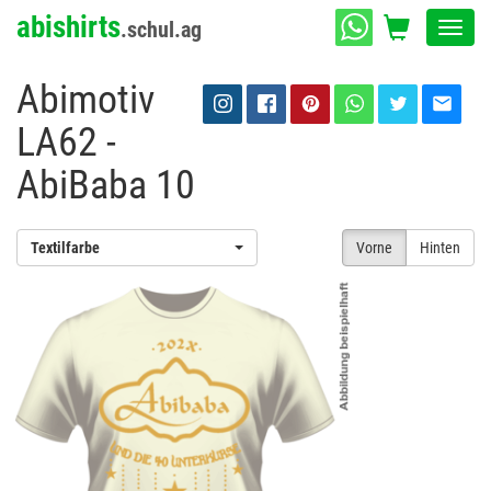
abishirts
.schul.ag
Toggl
navig
Abimotiv
LA62 -
AbiBaba 10
Textilfarbe
Vorne
Hinten