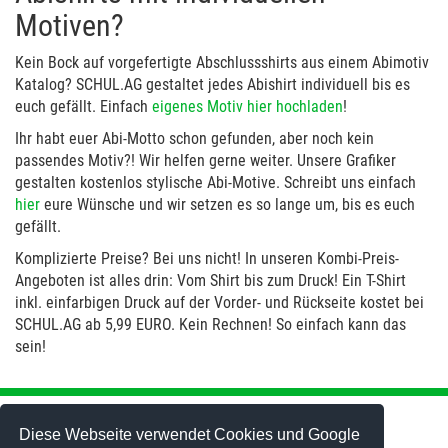
Motiven?
Kein Bock auf vorgefertigte Abschlussshirts aus einem Abimotiv
Katalog? SCHUL.AG gestaltet jedes Abishirt individuell bis es
euch gefällt. Einfach
eigenes Motiv hier hochladen
!
Ihr habt euer Abi-Motto schon gefunden, aber noch kein
passendes Motiv?! Wir helfen gerne weiter. Unsere Grafiker
gestalten kostenlos stylische Abi-Motive. Schreibt uns einfach
hier
eure Wünsche und wir setzen es so lange um, bis es euch
gefällt.
Komplizierte Preise? Bei uns nicht! In unseren Kombi-Preis-
Angeboten ist alles drin: Vom Shirt bis zum Druck! Ein T-Shirt
inkl. einfarbigen Druck auf der Vorder- und Rückseite kostet bei
SCHUL.AG ab 5,99 EURO. Kein Rechnen! So einfach kann das
sein!
Abi-Mottos
Abi-T-Shirts
Abi-Motto gestalten
Abi-Hoodies
Diese Webseite verwendet Cookies und Google