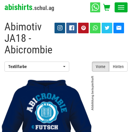
abishirts
.schul.ag
Toggl
navig
Abimotiv
JA18 -
Abicrombie
Textilfarbe
Vorne
Hinten