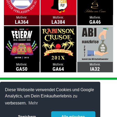
Motivnr.
Motivnr.
Motivnr.
LA364
LA384
GA46
Motivnr.
Motivnr.
Motivnr.
GA50
GA64
IA32
Abi-Mottos
Abi-T-Shirts
Abi-Motto gestalten
Abi-Hoodies
Diese Webseite verwendet Cookies und Google
Abi-Fahrt
Best-Price-Abishirts
Analytics, um Dein Einkaufserlebnis zu
Abschluss-Motive
Polo-Shirts
verbessern.
Mehr
Lehrer-Motive
Tanktops
Best of 2006-2025
Caps
Stuff & Bändchen
Speichern
Alle erlauben