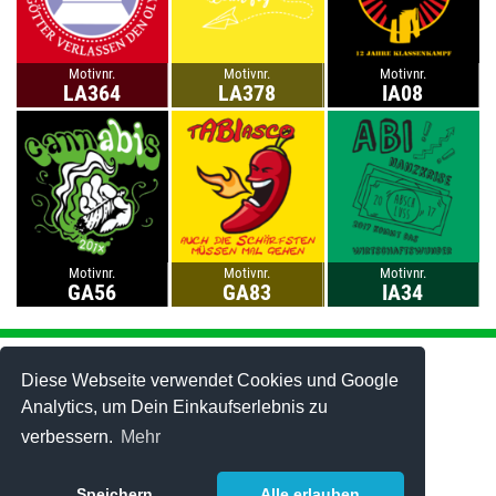
Motivnr.
Motivnr.
Motivnr.
LA364
LA378
IA08
Motivnr.
Motivnr.
Motivnr.
GA56
GA83
IA34
Abi-Mottos
Abi-T-Shirts
Abi-Motto gestalten
Abi-Hoodies
Diese Webseite verwendet Cookies und Google
Abi-Fahrt
Best-Price-Abishirts
Analytics, um Dein Einkaufserlebnis zu
Abschluss-Motive
Polo-Shirts
verbessern.
Mehr
Lehrer-Motive
Tanktops
Best of 2006-2025
Caps
Stuff & Bändchen
Speichern
Alle erlauben