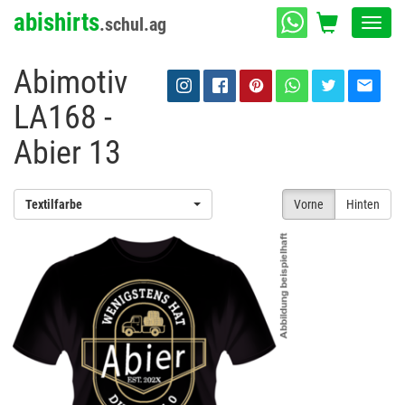
abishirts
.schul.ag
Toggl
navig
Abimotiv
LA168 -
Abier 13
Textilfarbe
Vorne
Hinten