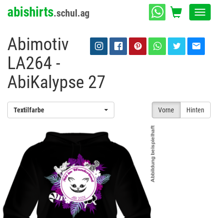
abishirts
.schul.ag
Toggl
navig
Abimotiv
LA264 -
AbiKalypse 27
Textilfarbe
Vorne
Hinten