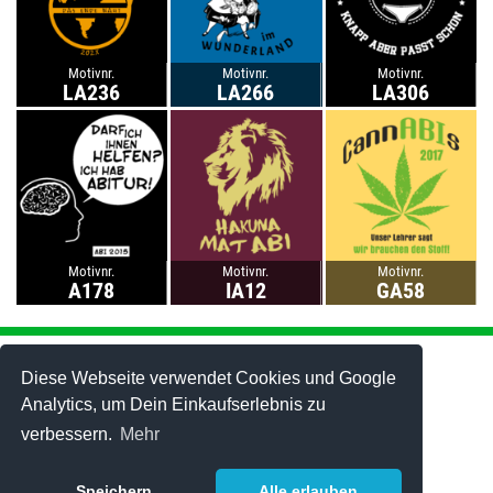
Motivnr.
Motivnr.
Motivnr.
LA236
LA266
LA306
Motivnr.
Motivnr.
Motivnr.
A178
IA12
GA58
Abi-Mottos
Abi-T-Shirts
Abi-Motto gestalten
Abi-Hoodies
Diese Webseite verwendet Cookies und Google
Abi-Fahrt
Best-Price-Abishirts
Analytics, um Dein Einkaufserlebnis zu
Abschluss-Motive
Polo-Shirts
verbessern.
Mehr
Lehrer-Motive
Tanktops
Best of 2006-2025
Caps
Stuff & Bändchen
Speichern
Alle erlauben