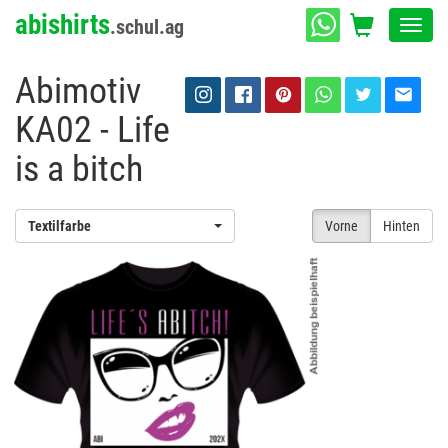
abishirts
.schul.ag
Toggl
navig
Abimotiv
KA02 - Life
is a bitch
Textilfarbe
Vorne
Hinten