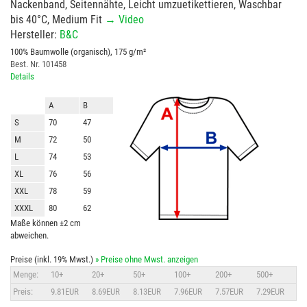
Nackenband, Seitennähte, Leicht umzuetikettieren, Waschbar
bis 40°C, Medium Fit
→ Video
Hersteller:
B&C
100% Baumwolle (organisch), 175 g/m²
Best. Nr. 101458
Details
A
B
S
70
47
M
72
50
L
74
53
XL
76
56
XXL
78
59
XXXL
80
62
Maße können ±2 cm
abweichen.
Preise (inkl. 19% Mwst.)
» Preise ohne Mwst. anzeigen
Menge:
10+
20+
50+
100+
200+
500+
Preis:
9.81EUR
8.69EUR
8.13EUR
7.96EUR
7.57EUR
7.29EUR