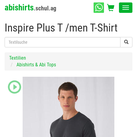
abishirts
.schul.ag
Toggl
navig
Inspire Plus T /men T-Shirt
Textilien
Abishirts & Abi Tops
Previous
Next