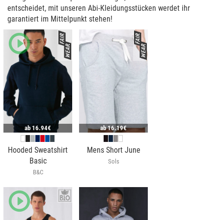
entscheidet, mit unseren Abi-Kleidungsstücken werdet ihr
garantiert im Mittelpunkt stehen!
ab
16.94€
ab
16.19€
Hooded Sweatshirt
Mens Short June
Basic
Sols
B&C