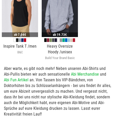
ab
7.04€
ab
19.73€
Inspire Tank T /men
Heavy Oversize
Hoody /unisex
B&C
Build Your Brand Basic
Aber warte, es gibt noch mehr! Neben unseren Abi-Shirts und
Abi-Pullis bieten wir auch sensationelle
Abi Merchandise
und
Abi Fun Artikel
an. Von Tassen bis VIP-Bändchen, von
Doktorhüten bis zu Schlüsselanhängern - bei uns findet ihr alles,
um eure Abizeit unvergesslich zu machen. Und vergesst nicht,
dass ihr bei uns nicht nur stylische Abi-Kleidung findet, sondern
auch die Möglichkeit habt, eure eigenen Abi-Motive und Abi-
Sprüche auf eure Kleidung drucken zu lassen. Lasst eurer
Kreativität freien Lauf!