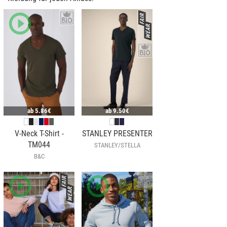
ab
5.86€
ab
9.50€
V-Neck T-Shirt -
STANLEY PRESENTER
TM044
STANLEY/STELLA
B&C