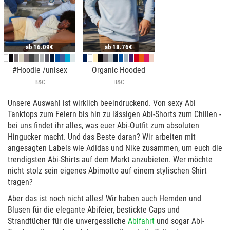
ab
16.09€
ab
18.76€
#Hoodie /unisex
Organic Hooded
B&C
B&C
Unsere Auswahl ist wirklich beeindruckend. Von sexy Abi
Tanktops zum Feiern bis hin zu lässigen Abi-Shorts zum Chillen -
bei uns findet ihr alles, was euer Abi-Outfit zum absoluten
Hingucker macht. Und das Beste daran? Wir arbeiten mit
angesagten Labels wie Adidas und Nike zusammen, um euch die
trendigsten Abi-Shirts auf dem Markt anzubieten. Wer möchte
nicht stolz sein eigenes Abimotto auf einem stylischen Shirt
tragen?
Aber das ist noch nicht alles! Wir haben auch Hemden und
Blusen für die elegante Abifeier, bestickte Caps und
Strandtücher für die unvergessliche
Abifahrt
und sogar Abi-