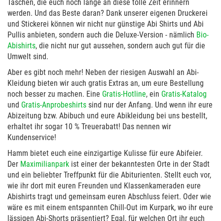
Taschen, die euch noch lange an diese tolle Zeit erinnern
werden. Und das Beste daran? Dank unserer eigenen Druckerei
und Stickerei können wir nicht nur günstige Abi Shirts und Abi
Pullis anbieten, sondern auch die Deluxe-Version - nämlich
Bio-
Abishirts
, die nicht nur gut aussehen, sondern auch gut für die
Umwelt sind.
Aber es gibt noch mehr! Neben der riesigen Auswahl an Abi-
Kleidung bieten wir auch gratis Extras an, um eure Bestellung
noch besser zu machen. Eine
Gratis-Hotline
, ein
Gratis-Katalog
und
Gratis-Anprobeshirts
sind nur der Anfang. Und wenn ihr eure
Abizeitung bzw. Abibuch und eure Abikleidung bei uns bestellt,
erhaltet ihr sogar 10 % Treuerabatt! Das nennen wir
Kundenservice!
Hamm bietet euch eine einzigartige Kulisse für eure Abifeier.
Der
Maximilianpark
ist einer der bekanntesten Orte in der Stadt
und ein beliebter Treffpunkt für die Abiturienten. Stellt euch vor,
wie ihr dort mit euren Freunden und Klassenkameraden eure
Abishirts tragt und gemeinsam euren Abschluss feiert. Oder wie
wäre es mit einem entspannten Chill-Out im Kurpark, wo ihr eure
lässigen Abi-Shorts präsentiert? Egal, für welchen Ort ihr euch