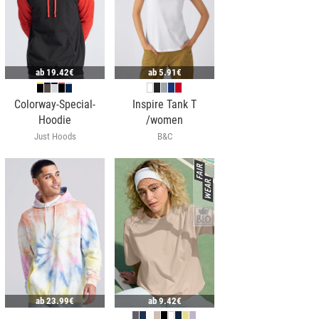
ab
19.42€
ab
5.91€
Colorway-Special-
Inspire Tank T
Hoodie
/women
Just Hoods
B&C
ab
23.99€
ab
9.42€