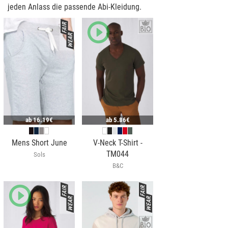
jeden Anlass die passende Abi-Kleidung.
ab
16.19€
ab
5.86€
Mens Short June
V-Neck T-Shirt -
TM044
Sols
B&C