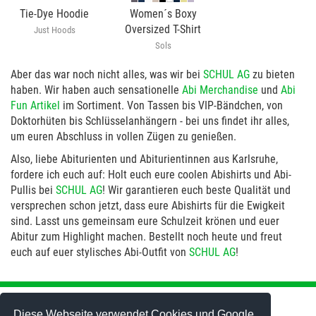
Tie-Dye Hoodie
Women´s Boxy
Oversized T-Shirt
Just Hoods
Sols
Aber das war noch nicht alles, was wir bei
SCHUL AG
zu bieten
haben. Wir haben auch sensationelle
Abi Merchandise
und
Abi
Fun Artikel
im Sortiment. Von Tassen bis VIP-Bändchen, von
Doktorhüten bis Schlüsselanhängern - bei uns findet ihr alles,
um euren Abschluss in vollen Zügen zu genießen.
Also, liebe Abiturienten und Abiturientinnen aus Karlsruhe,
fordere ich euch auf: Holt euch eure coolen Abishirts und Abi-
Pullis bei
SCHUL AG
! Wir garantieren euch beste Qualität und
versprechen schon jetzt, dass eure Abishirts für die Ewigkeit
sind. Lasst uns gemeinsam eure Schulzeit krönen und euer
Abitur zum Highlight machen. Bestellt noch heute und freut
euch auf euer stylisches Abi-Outfit von
SCHUL AG
!
Abi-Mottos
Abi-T-Shirts
Abi-Motto gestalten
Abi-Hoodies
Diese Webseite verwendet Cookies und Google