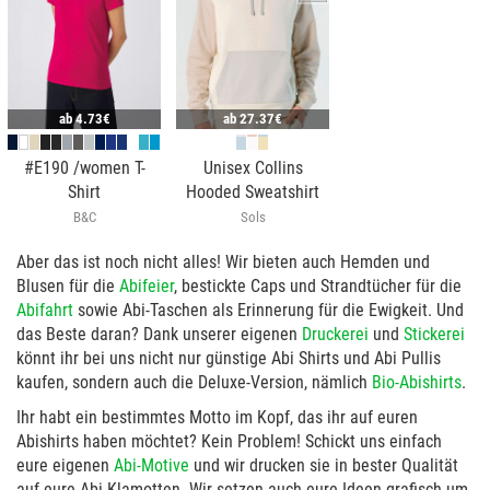
ab
4.73€
ab
27.37€
#E190 /women T-
Unisex Collins
Shirt
Hooded Sweatshirt
B&C
Sols
Aber das ist noch nicht alles! Wir bieten auch Hemden und
Blusen für die
Abifeier
, bestickte Caps und Strandtücher für die
Abifahrt
sowie Abi-Taschen als Erinnerung für die Ewigkeit. Und
das Beste daran? Dank unserer eigenen
Druckerei
und
Stickerei
könnt ihr bei uns nicht nur günstige Abi Shirts und Abi Pullis
kaufen, sondern auch die Deluxe-Version, nämlich
Bio-Abishirts
.
Ihr habt ein bestimmtes Motto im Kopf, das ihr auf euren
Abishirts haben möchtet? Kein Problem! Schickt uns einfach
eure eigenen
Abi-Motive
und wir drucken sie in bester Qualität
auf eure Abi-Klamotten. Wir setzen auch eure Ideen grafisch um,