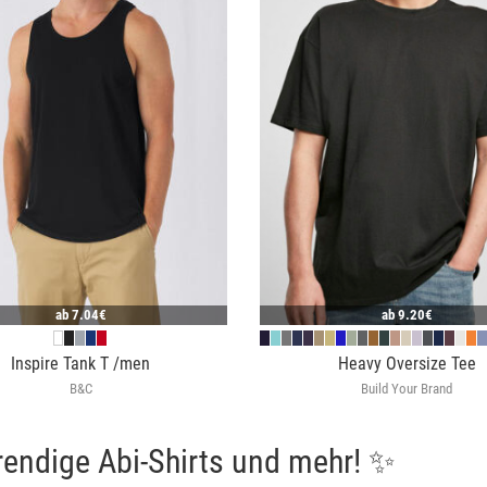
ab
7.04€
ab
9.20€
Inspire Tank T /men
Heavy Oversize Tee
B&C
Build Your Brand
rendige Abi-Shirts und mehr! ✨