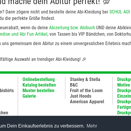
nd mache dein Abitur perfekt! 💯
n? Dann zögere nicht und bestelle deine Abi-Kleidung bei
SCHUL AG
!
du die perfekte Größe findest.
Treuerabatt, wenn du deine
Abizeitung bzw. Abibuch
UND deine Abikleid
ndise und Abi Fun Artikel
, von Tassen bis VIP Bändchen, von Doktorhu
 uns gemeinsam dein Abitur zu einem unvergesslichen Erlebnis mache
fältige Auswahl an trendiger Abi-Kleidung! 🎉
Onlinebestellung
Stanley & Stella
Druckp
Katalog bestellen
B&C
Motive
bishirts
Muster bestellen
Fruit of the Loom
Druckp
Galerie
Just Hoods
Einzel
American Apparel
Druckp
Fertig
chen
Druckp
Abizei
Häufig
um Dein Einkaufserlebnis zu verbessern.
Mehr