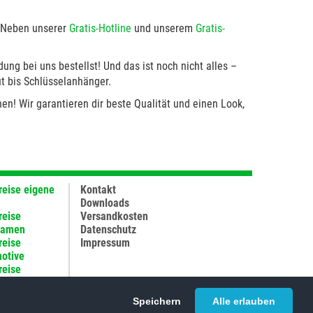
 Neben unserer
Gratis-Hotline
und unserem
Gratis-
ung bei uns bestellst! Und das ist noch nicht alles –
t bis Schlüsselanhänger.
n! Wir garantieren dir beste Qualität und einen Look,
reise eigene
Kontakt
Downloads
reise
Versandkosten
namen
Datenschutz
reise
Impressum
motive
reise
tung
e Fragen
Speichern
Alle erlauben