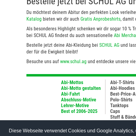
Bestelle jetzt bei SCHUL AG u
Du möchtest deinem Abitur den perfekten Look verleihe
Katalog
bieten wir dir auch
Gratis Anprobeshirts
, damit 
Als besonderes Highlight schenken wir dir sogar 10 % 
bei SCHUL AG findest du auch sensationelle
Abi Mercha
Bestelle jetzt deine Abi-Kleidung bei
SCHUL AG
und lass
der für die Ewigkeit bleibt!
Besuche uns auf
www.schul.ag
und entdecke unsere viel
Abi-Mottos
Abi-T-Shirts
Abi-Motto gestalten
Abi-Hoodies
Abi-Fahrt
Best-Price-A
Abschluss-Motive
Polo-Shirts
Lehrer-Motive
Tanktops
Best of 2006-2025
Caps
Stuff & Bänd
Jutetaschen
Diese Webseite verwendet Cookies und Google Analytics, 