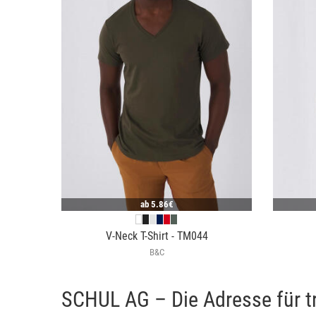
ab
5.86€
V-Neck T-Shirt - TM044
B&C
SCHUL AG – Die Adresse für t