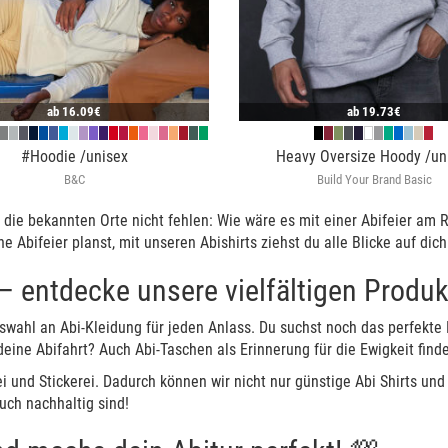
ab
16.09€
ab
19.73€
#Hoodie /unisex
Heavy Oversize Hoody /un
B&C
Build Your Brand Basic
 die bekannten Orte nicht fehlen: Wie wäre es mit einer Abifeier am R
Abifeier planst, mit unseren Abishirts ziehst du alle Blicke auf dich
– entdecke unsere vielfältigen Produk
swahl an Abi-Kleidung für jeden Anlass. Du suchst noch das perfekte 
eine Abifahrt? Auch Abi-Taschen als Erinnerung für die Ewigkeit finde
und Stickerei. Dadurch können wir nicht nur günstige Abi Shirts und 
auch nachhaltig sind!